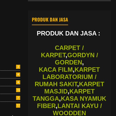
PRODUK DAN JASA
PRODUK DAN JASA :
CARPET /
KARPET
,
GORDYN /
GORDEN
,
3
KACA FILM
,
KARPET
4
LABORATORIUM /
4
RUMAH SAKIT
,
KARPET
MASJID
,
KARPET
15
TANGGA
,
KASA NYAMUK
7
FIBER
,
LANTAI KAYU /
17
WOODDEN