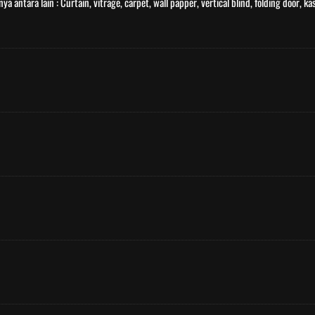
a antara lain : Curtain, vitrage, carpet, wall papper, vertical blind, folding door, k