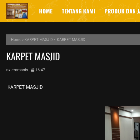
HOME
TENTANG KAMI
PRODUK DAN J
Home
KARPET MASJID
KARPET MASJID
KARPET MASJID
eramanis
16:47
KARPET MASJID