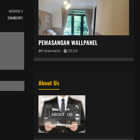
NEWER
SIMBORY
PEMASANGAN WALLPANEL
eramanis
20:24
About Us