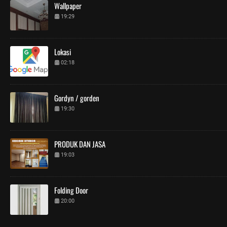
Wallpaper
19:29
Lokasi
02:18
Gordyn / gorden
19:30
PRODUK DAN JASA
19:03
Folding Door
20:00