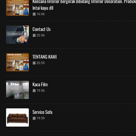
Kencana Interior bergerak dibidang Interior Decoration. Produkny
lntai kayu dll
16:06
Contact Us
20:56
TENTANG KAMI
20:55
Kaca Film
19:56
Service Sofa
19:59