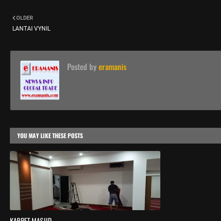
OLDER
LANTAI VYNIL
Posted by
eramanis
YOU MAY LIKE THESE POSTS
KARPET MASJID